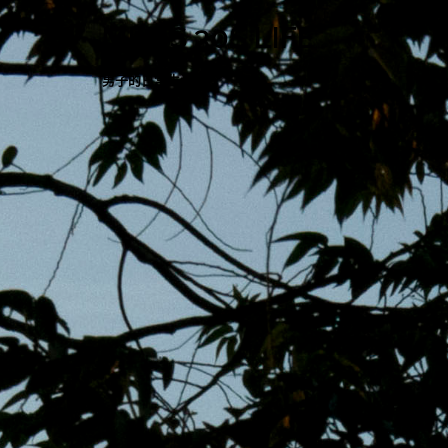
跳
MENS 30S LIFE
至
主
男子的日常生活
內
容
區