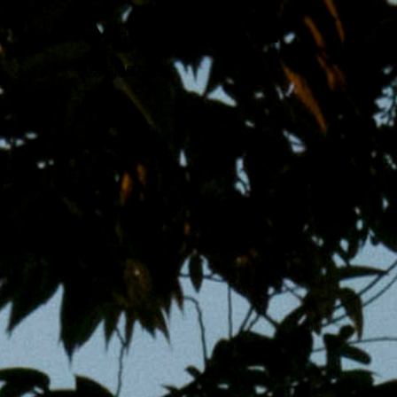
跳
MENS 30S LIFE
至
主
男子的日常生活
內
容
區