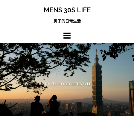
跳
MENS 30S LIFE
至
主
男子的日常生活
內
容
區
TRAVEL FOOD LIFESTYLE