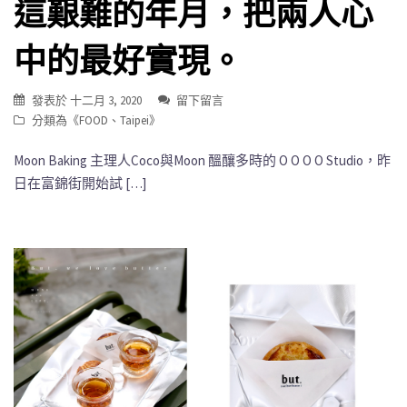
這艱難的年月，把兩人心
中的最好實現。
發表於
十二月 3, 2020
留下留言
分類為《
FOOD
、
Taipei
》
Moon Baking 主理人Coco與Moon 醞釀多時的 O O O O Studio，昨
日在富錦街開始試 […]