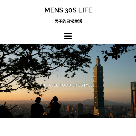
跳
MENS 30S LIFE
至
主
男子的日常生活
內
容
區
TRAVEL FOOD LIFESTYLE