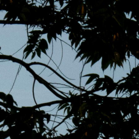
跳
MENS 30S LIFE
至
主
男子的日常生活
內
容
區