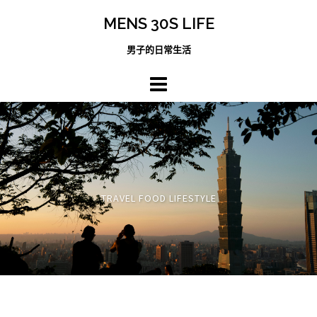
跳
MENS 30S LIFE
至
主
男子的日常生活
內
容
區
TRAVEL FOOD LIFESTYLE