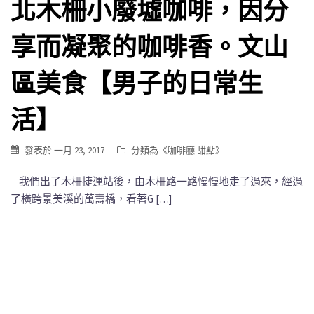
北木柵小廢墟咖啡，因分
享而凝聚的咖啡香。文山
區美食【男子的日常生
活】
發表於
一月 23, 2017
分類為《
咖啡廳 甜點
》
我們出了木柵捷運站後，由木柵路一路慢慢地走了過來，經過
了橫跨景美溪的萬壽橋，看著G […]