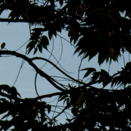
跳
MENS 30S LIFE
至
主
男子的日常生活
內
容
區