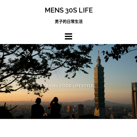
跳
MENS 30S LIFE
至
主
男子的日常生活
內
容
區
TRAVEL FOOD LIFESTYLE