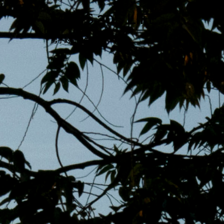
跳
MENS 30S LIFE
至
主
男子的日常生活
內
容
區