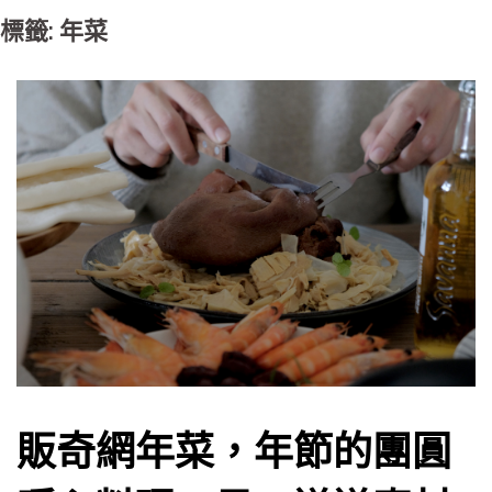
標籤: 年菜
販奇網年菜，年節的團圓