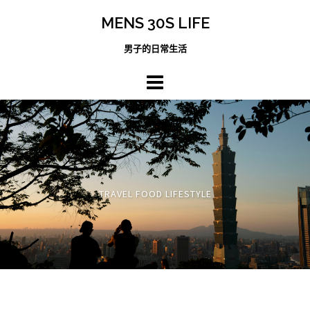
跳
MENS 30S LIFE
至
主
男子的日常生活
內
容
區
TRAVEL FOOD LIFESTYLE