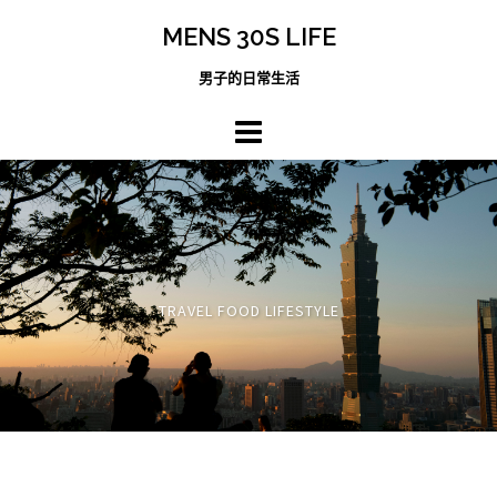
跳
MENS 30S LIFE
至
主
男子的日常生活
內
容
區
TRAVEL FOOD LIFESTYLE