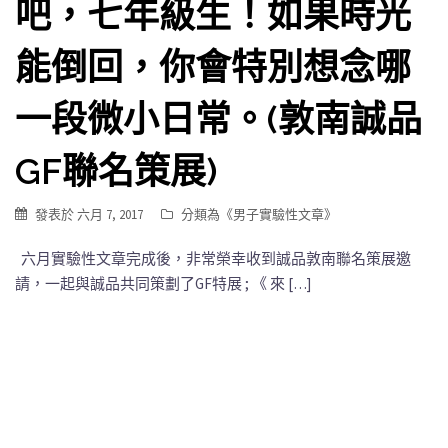
吧，七年級生！如果時光
能倒回，你會特別想念哪
一段微小日常。(敦南誠品
GF聯名策展)
發表於
六月 7, 2017
分類為《
男子實驗性文章
》
六月實驗性文章完成後，非常榮幸收到誠品敦南聯名策展邀
請，一起與誠品共同策劃了GF特展 ; 《 來 […]