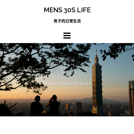
跳
MENS 30S LIFE
至
主
男子的日常生活
內
容
區
TRAVEL FOOD LIFESTYLE