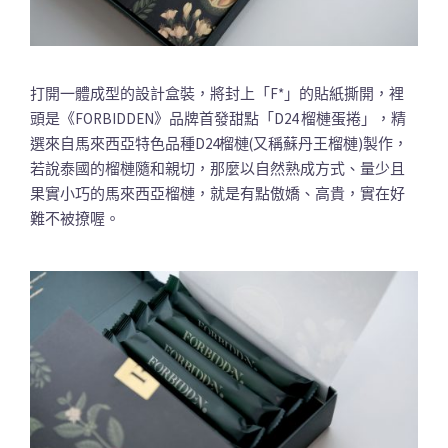
打開一體成型的設計盒裝，將封上「F*」的貼紙撕開，裡
頭是《FORBIDDEN》品牌首發甜點「D24 榴槤蛋捲」，精
選來自馬來西亞特色品種D24榴槤(又稱蘇丹王榴槤)製作，
若說泰國的榴槤隨和親切，那麼以自然熟成方式、量少且
果實小巧的馬來西亞榴槤，就是有點傲嬌、高貴，實在好
難不被撩喔。