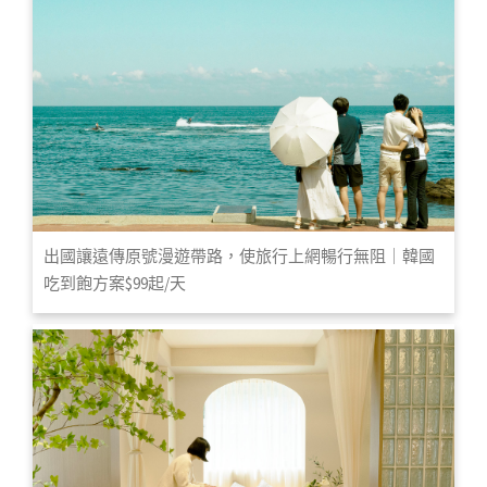
出國讓遠傳原號漫遊帶路，使旅行上網暢行無阻｜韓國
吃到飽方案$99起/天