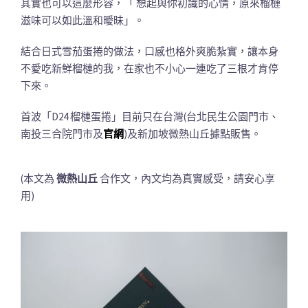
其實也可以這麼形容，「 想起與你初識的心情，原來榴槤
滋味可以如此溫和曖昧」。
結合日式雪茄蛋捲的做法，口感也格外爽脆紮實，讓本身
不愛吃新鮮榴槤的我，在家也不小心一連吃了三根才肯停
下來。
首波「D24 榴槤蛋捲」目前只在台灣(台北民生公園門市、
南投三合院門市及
官網
)及新加坡微熱山丘據點販售。
(本文為
微熱山丘
合作文，內文均為真實感受，請安心享
用)