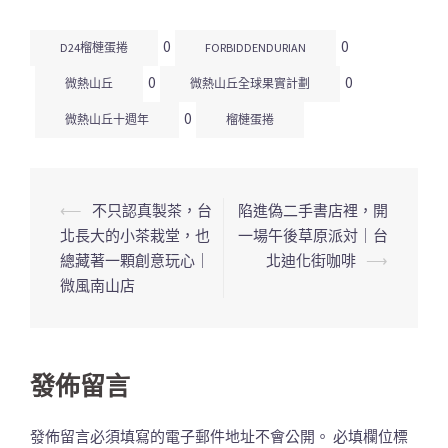
0
0
D24榴槤蛋捲
FORBIDDENDURIAN
0
0
微熱山丘
微熱山丘全球果實計劃
0
微熱山丘十週年
榴槤蛋捲
⟵
不只認真製茶，台
陷進偽二手書店裡，開
文
北長大的小茶栽堂，也
一場午後草原派対｜台
章
總藏著一顆創意玩心｜
北迪化街咖啡
⟶
導
微風南山店
覽
列
發佈留言
發佈留言必須填寫的電子郵件地址不會公開。
必填欄位標