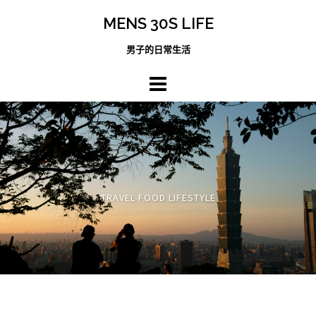
跳
MENS 30S LIFE
至
主
男子的日常生活
內
容
區
TRAVEL FOOD LIFESTYLE