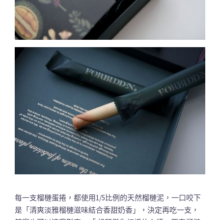
每一支榴槤蛋捲，都使用1/5比例的天然榴槤泥，一口咬下
是「清爽淡雅榴槤滋味結合香甜奶香」，決定再吃一支，