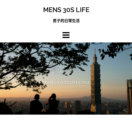
跳
MENS 30S LIFE
至
主
男子的日常生活
內
容
區
TRAVEL FOOD LIFESTYLE