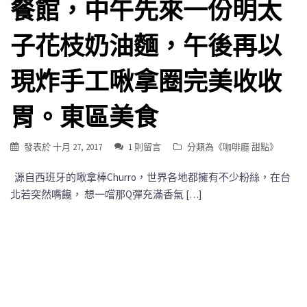
餐館，中午先來一份明太
子花枝奶油麵，午後再以
現炸手工啾拿圈完美收收
胃。東區美食
發表於
十月 27, 2017
1 則留言
分類為《
咖啡廳 甜點
》
源自西班牙的啾拿棒Churro，世界各地都擁有不少粉絲，在台
北若突然嘴饞， 想一嚐那Q彈充滿香氣 […]