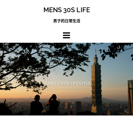
跳
MENS 30S LIFE
至
主
男子的日常生活
內
容
區
TRAVEL FOOD LIFESTYLE