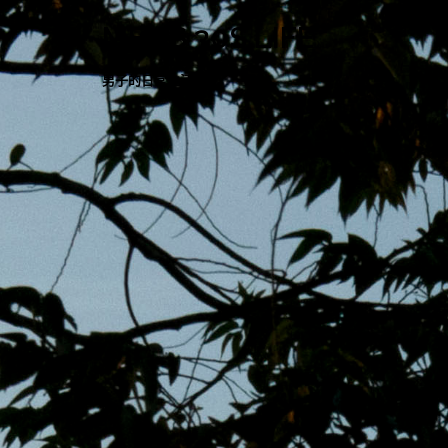
跳
MENS 30S LIFE
至
主
男子的日常生活
內
容
區