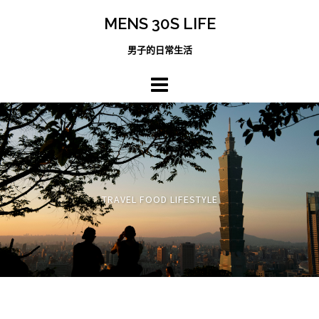
跳
MENS 30S LIFE
至
主
男子的日常生活
內
容
區
TRAVEL FOOD LIFESTYLE