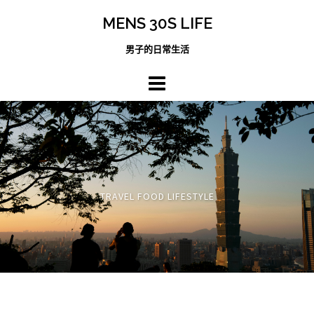
跳
MENS 30S LIFE
至
主
男子的日常生活
內
容
區
TRAVEL FOOD LIFESTYLE