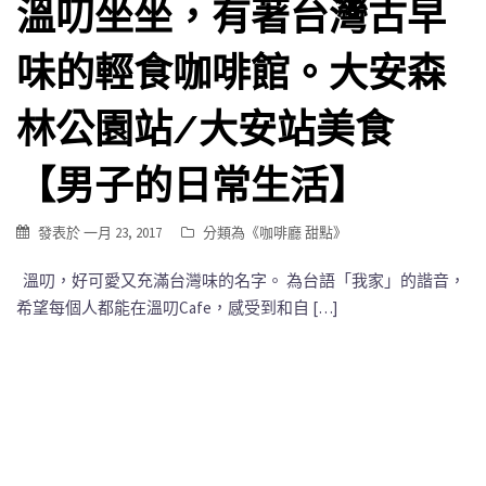
溫叨坐坐，有著台灣古早
味的輕食咖啡館。大安森
林公園站/大安站美食
【男子的日常生活】
發表於
一月 23, 2017
分類為《
咖啡廳 甜點
》
溫叨，好可愛又充滿台灣味的名字。 為台語「我家」的諧音，
希望每個人都能在溫叨Cafe，感受到和自 […]