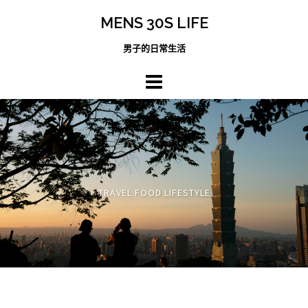
跳
MENS 30S LIFE
至
主
男子的日常生活
內
容
區
TRAVEL FOOD LIFESTYLE