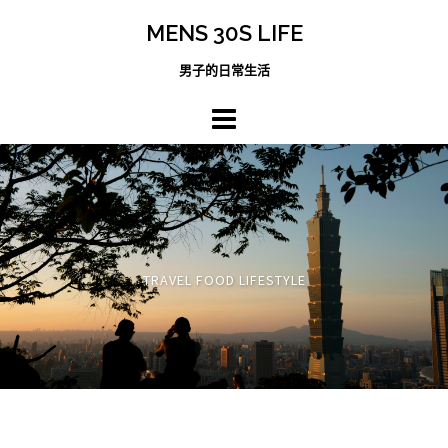
跳
MENS 30S LIFE
至
主
男子的日常生活
內
容
區
TRAVEL FOOD LIFESTYLE