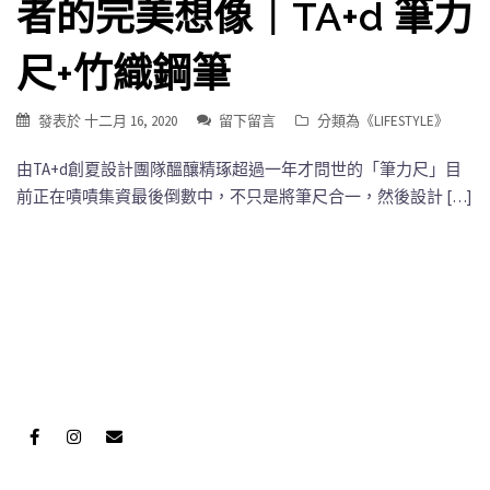
者的完美想像｜TA+d 筆力
尺+竹織鋼筆
發表於
十二月 16, 2020
留下留言
分類為《
LIFESTYLE
》
由TA+d創夏設計團隊醞釀精琢超過一年才問世的「筆力尺」目
前正在嘖嘖集資最後倒數中，不只是將筆尺合一，然後設計 […]