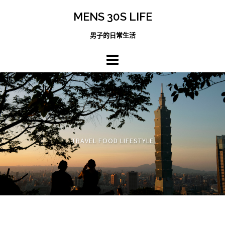
跳
MENS 30S LIFE
至
主
男子的日常生活
內
容
區
TRAVEL FOOD LIFESTYLE