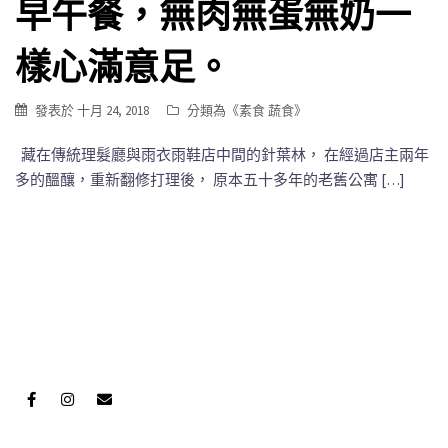
早午餐，無肉無蛋無奶一
樣心滿意足。
發表於
十月 24, 2018
分類為《
素食 蔬食
》
藏在傳統理髮廳與雨衣雨鞋店中間的針葉林， 在經過店主兩年
多的醞釀，重新翻修打理後， 原本五十多年的老舊公寓 […]