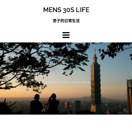
跳
MENS 30S LIFE
至
主
男子的日常生活
內
容
區
TRAVEL FOOD LIFESTYLE