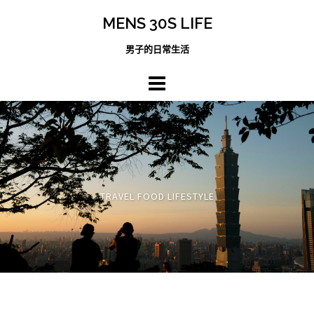
跳
MENS 30S LIFE
至
主
男子的日常生活
內
容
區
TRAVEL FOOD LIFESTYLE