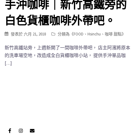
手沖咖啡｜新竹高鐵旁的
白色貨櫃咖啡外帶吧。
發表於
六月 21, 2018
分類為《
FOOD
、
Hsinchu
、
咖啡 甜點
》
新竹高鐵站旁，上週新開了一間咖啡外帶吧， 店主阿濱將原本
的洗車場空地，改造成全白貨櫃咖啡小站， 提供手沖單品咖
[…]