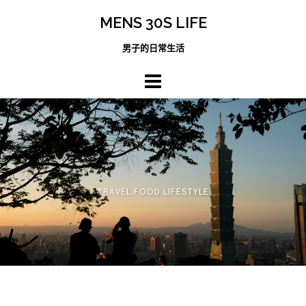
跳
MENS 30S LIFE
至
主
男子的日常生活
內
容
區
TRAVEL FOOD LIFESTYLE