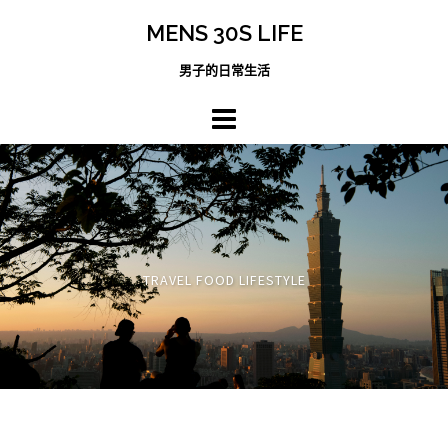
跳
MENS 30S LIFE
至
主
男子的日常生活
內
容
區
TRAVEL FOOD LIFESTYLE