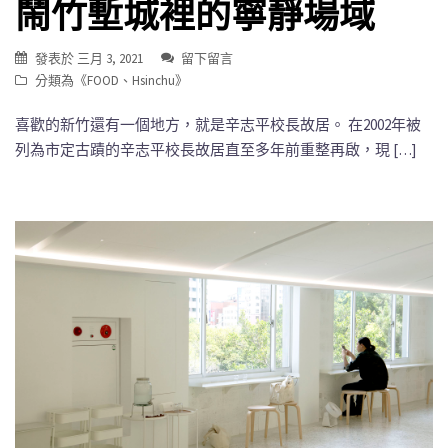
鬧竹塹城裡的寧靜場域
發表於
三月 3, 2021
留下留言
分類為《
FOOD
、
Hsinchu
》
喜歡的新竹還有一個地方，就是辛志平校長故居。 在2002年被
列為市定古蹟的辛志平校長故居直至多年前重整再啟，現 […]