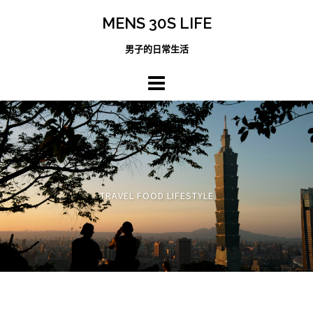
跳
MENS 30S LIFE
至
主
男子的日常生活
內
容
區
TRAVEL FOOD LIFESTYLE