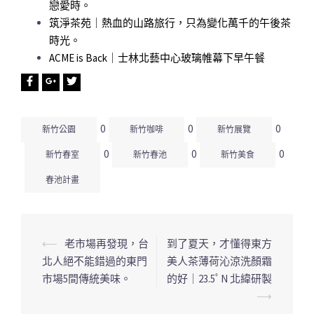
戀愛時。
筑淨茶苑｜熱血的山路旅行，只為變化萬千的午後茶
時光。
ACME is Back｜士林北藝中心玻璃帷幕下早午餐
0
0
0
新竹公園
新竹咖啡
新竹展覽
0
0
0
新竹春室
新竹春池
新竹美食
春池計畫
⟵
老市場再發現，台
到了夏天，才懂得東方
文
北人絕不能錯過的東門
美人茶薄荷沁涼洗顏霜
章
市場5間傳統美味。
的好｜23.5ﾟN 北緯研製
導
⟶