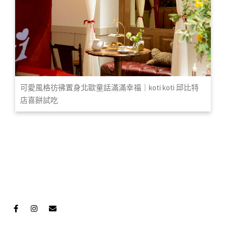
可愛風格彷彿置身北歐童話滿滿幸福｜koti koti 邱比特
店喜餅試吃