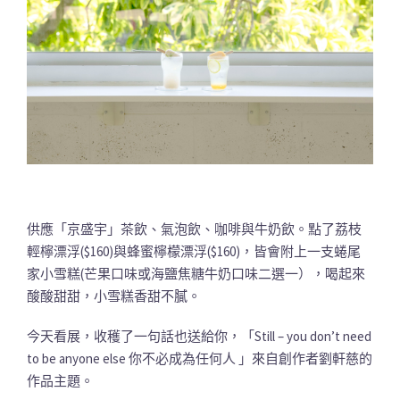
供應「京盛宇」茶飲、氣泡飲、咖啡與牛奶飲。點了荔枝
輕檸漂浮($160)與蜂蜜檸檬漂浮($160)，皆會附上一支蜷尾
家小雪糕(芒果口味或海鹽焦糖牛奶口味二選一），喝起來
酸酸甜甜，小雪糕香甜不膩。
今天看展，收穫了一句話也送給你，「Still – you don’t need
to be anyone else 你不必成為任何人 」來自創作者劉軒慈的
作品主題。