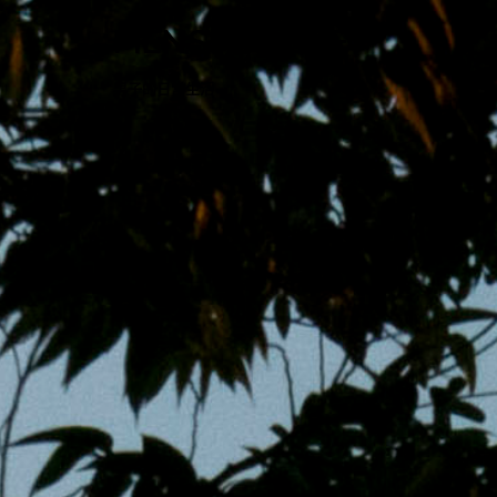
跳
MENS 30S LIFE
至
主
男子的日常生活
內
容
區