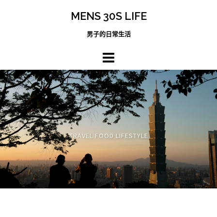
跳
MENS 30S LIFE
至
主
男子的日常生活
內
容
區
TRAVEL FOOD LIFESTYLE