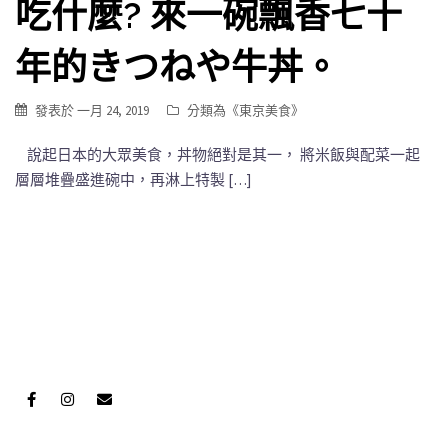
吃什麼? 來一碗飄香七十
年的きつねや牛丼。
發表於
一月 24, 2019
分類為《
東京美食
》
說起日本的大眾美食，丼物絕對是其一， 將米飯與配菜一起
層層堆疊盛進碗中，再淋上特製 […]