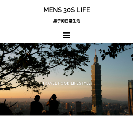
跳
MENS 30S LIFE
至
主
男子的日常生活
內
容
區
TRAVEL FOOD LIFESTYLE