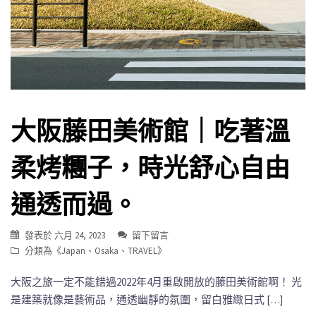
大阪藤田美術館｜吃著溫
柔烤糰子，時光舒心自由
通透而過。
發表於
六月 24, 2023
留下留言
分類為《
Japan
、
Osaka
、
TRAVEL
》
大阪之旅一定不能錯過2022年4月重啟開放的藤田美術館啊！ 光
是建築就像是藝術品，通透幽靜的氛圍，留白雅緻日式 […]