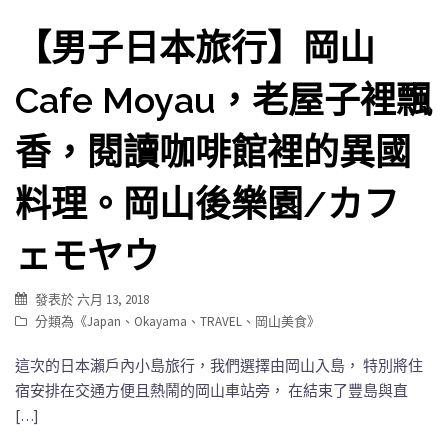
【男子日本旅行】岡山
Cafe Moyau，老屋子裡飄
香，閱讀咖啡館裡的異國
料理。岡山後樂園/カフ
ェモヤウ
發表於
六月 13, 2018
分類為《
Japan
、
Okayama
、
TRAVEL
、
岡山美食
》
這次的日本瀨戶內小島旅行，我們選擇由岡山入島， 特別將住
宿安排在交通方便且熱鬧的岡山車站旁， 在結束了豐島與直
[…]