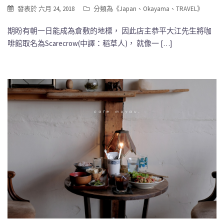
發表於
六月 24, 2018
分類為《
Japan
、
Okayama
、
TRAVEL
》
期盼有朝一日能成為倉敷的地標， 因此店主恭平大江先生將咖
啡館取名為Scarecrow(中譯：稻草人)， 就像一 […]