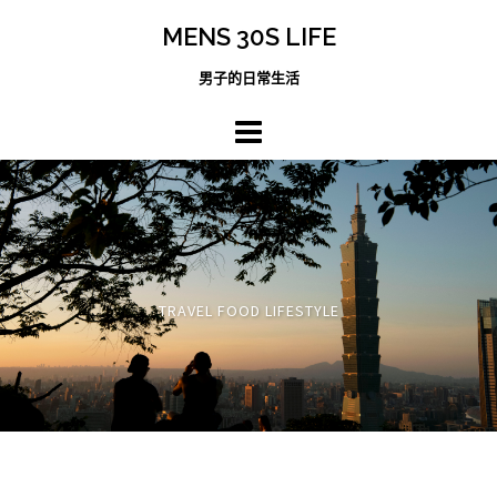
跳
MENS 30S LIFE
至
主
男子的日常生活
內
容
區
TRAVEL FOOD LIFESTYLE