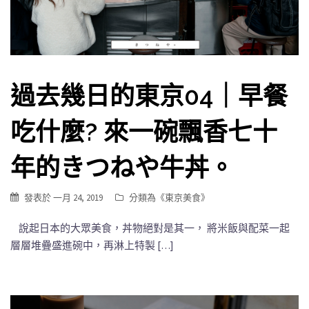
過去幾日的東京04｜早餐
吃什麼? 來一碗飄香七十
年的きつねや牛丼。
發表於
一月 24, 2019
分類為《
東京美食
》
說起日本的大眾美食，丼物絕對是其一， 將米飯與配菜一起
層層堆疊盛進碗中，再淋上特製 […]