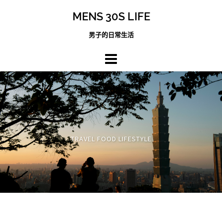
跳
MENS 30S LIFE
至
主
男子的日常生活
內
容
區
TRAVEL FOOD LIFESTYLE