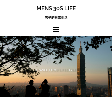
跳
MENS 30S LIFE
至
主
男子的日常生活
內
容
區
TRAVEL FOOD LIFESTYLE