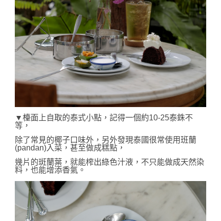
▼檯面上自取的泰式小點，記得一個約10-25泰銖不
等，
除了常見的椰子口味外，另外發現泰國很常使用班蘭
(pandan)入菜，甚至做成糕點，
幾片的斑蘭葉，就能榨出綠色汁液，不只能做成天然染
料，也能增添香氣。