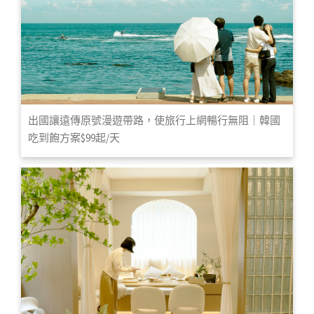
出國讓遠傳原號漫遊帶路，使旅行上網暢行無阻｜韓國
吃到飽方案$99起/天