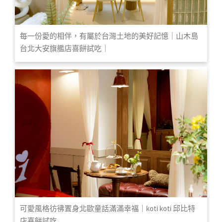
每一份愛的相伴，有屬於台灣土地的美好記憶｜山木島
台北大安旗艦店喜餅試吃｜
可愛風格彷彿置身北歐童話滿滿幸福｜koti koti 邱比特
店喜餅試吃