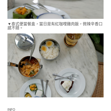
▼泰式便當餐盒，當日是有紅咖哩雞肉飯，微辣辛香口
感不錯。
INFO