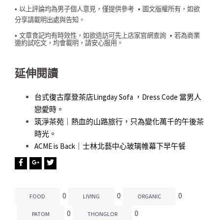
• 以上評論均為男子個人意見，僅提供參考
• 圖文版權所有，如欲
分享請載明出處與告知。
• 文章食記均有時效性，如欲造訪可先上店家官網查詢
• 若為商業
邀約試吃文，均會載明，請安心服用。
延伸閱讀
台式復古摩登茶店Lingday Sofa ，Dress Code 當男人
戀愛時。
筑淨茶苑｜熱血的山路旅行，只為變化萬千的午後茶
時光。
ACME is Back｜士林北藝中心玻璃帷幕下早午餐
0
0
0
FOOD
LIVING
ORGANIC
0
0
PATOM
THONGLOR