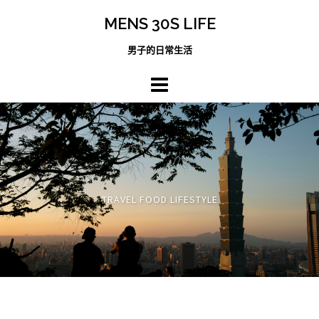
跳
MENS 30S LIFE
至
主
男子的日常生活
內
容
區
TRAVEL FOOD LIFESTYLE