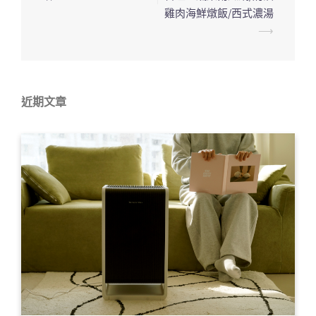
覽
雞肉海鮮燉飯/西式濃湯
列
⟶
近期文章