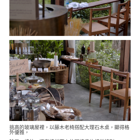
挑高的玻璃屋裡，以藤木老椅搭配大理石木桌，顯得格
外優雅，