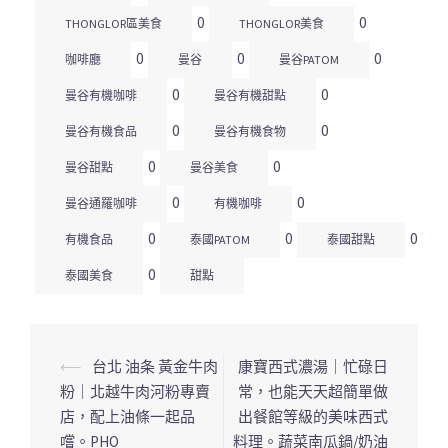
0
0
THONGLOR區美食
THONGLOR美食
0
0
0
咖啡廳
曼谷
曼谷PATOM
0
0
曼谷有機咖啡
曼谷有機甜點
0
0
曼谷有機食品
曼谷有機食物
0
0
曼谷甜點
曼谷美食
0
0
曼谷通羅咖啡
有機咖啡
0
0
0
有機食品
泰國PATOM
泰國甜點
0
泰國美食
甜點
⟵
台北 油条 黃金牛肉
康寶西式濃湯｜忙碌日
文
粉｜北越牛肉河粉專賣
常，也能天天超簡單做
章
店，配上油條一起品
出餐館等級的美味西式
導
嚐。PHO
料理。蔬菜南瓜鍋/奶油