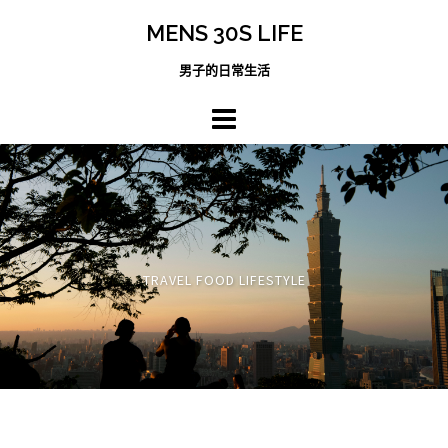
跳
MENS 30S LIFE
至
主
男子的日常生活
內
容
區
TRAVEL FOOD LIFESTYLE