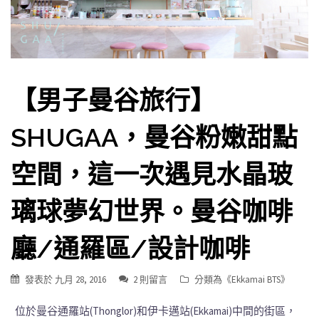
【男子曼谷旅行】
SHUGAA，曼谷粉嫩甜點
空間，這一次遇見水晶玻
璃球夢幻世界。曼谷咖啡
廳/通羅區/設計咖啡
發表於
九月 28, 2016
2 則留言
分類為《
Ekkamai BTS
》
位於曼谷通羅站(Thonglor)和伊卡邁站(Ekkamai)中間的街區，