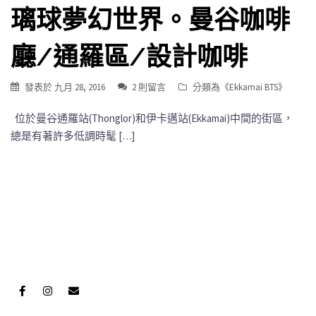
璃球夢幻世界。曼谷咖啡
廳/通羅區/設計咖啡
發表於
九月 28, 2016
2 則留言
分類為《
Ekkamai BTS
》
位於曼谷通羅站(Thonglor)和伊卡邁站(Ekkamai)中間的街區，
總是有著許多低調時髦 […]