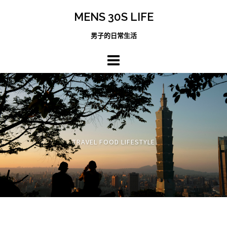
跳
MENS 30S LIFE
至
主
男子的日常生活
內
容
區
TRAVEL FOOD LIFESTYLE