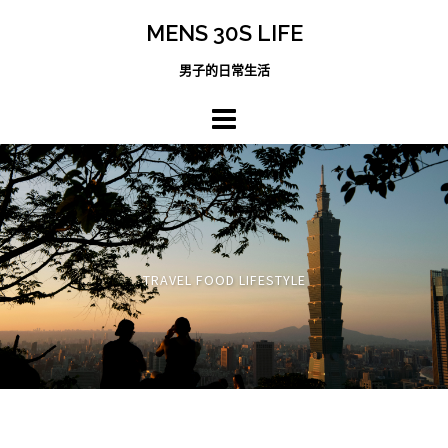
跳
MENS 30S LIFE
至
主
男子的日常生活
內
容
區
TRAVEL FOOD LIFESTYLE