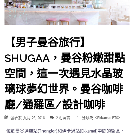
【男子曼谷旅行】
SHUGAA，曼谷粉嫩甜點
空間，這一次遇見水晶玻
璃球夢幻世界。曼谷咖啡
廳/通羅區/設計咖啡
發表於
九月 28, 2016
2 則留言
分類為《
Ekkamai BTS
》
位於曼谷通羅站(Thonglor)和伊卡邁站(Ekkamai)中間的街區，