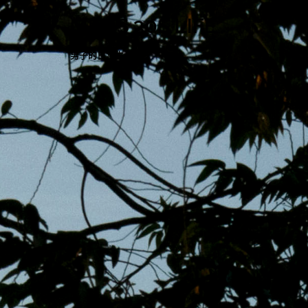
跳
MENS 30S LIFE
至
主
男子的日常生活
內
容
區