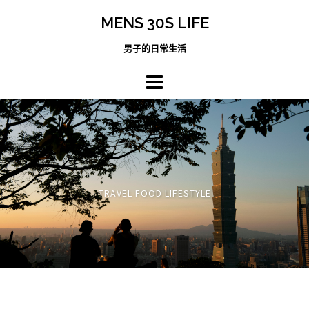
跳
MENS 30S LIFE
至
主
男子的日常生活
內
容
區
TRAVEL FOOD LIFESTYLE