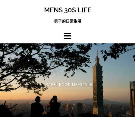
跳
MENS 30S LIFE
至
主
男子的日常生活
內
容
區
TRAVEL FOOD LIFESTYLE