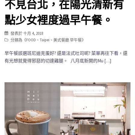
不見台北，在陽光清新有
點少女裡度過早午餐。
發表於
十月 4, 2018
分類為《
FOOD
、
Taipei
、
美式餐廳 早午餐
》
早午餐該選班尼迪克蛋好? 還是法式吐司呢? 菜單再往下看，還
有光想就覺得邪惡的切達雞腿。 八月底新開的Mu […]