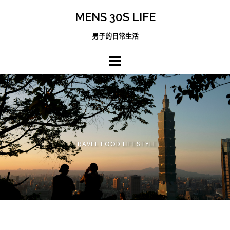
跳
MENS 30S LIFE
至
主
男子的日常生活
內
容
區
TRAVEL FOOD LIFESTYLE