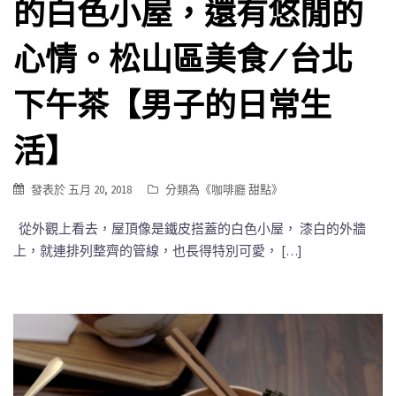
的白色小屋，還有悠閒的
心情。松山區美食/台北
下午茶【男子的日常生
活】
發表於
五月 20, 2018
分類為《
咖啡廳 甜點
》
從外觀上看去，屋頂像是鐵皮搭蓋的白色小屋， 漆白的外牆
上，就連排列整齊的管線，也長得特別可愛， […]