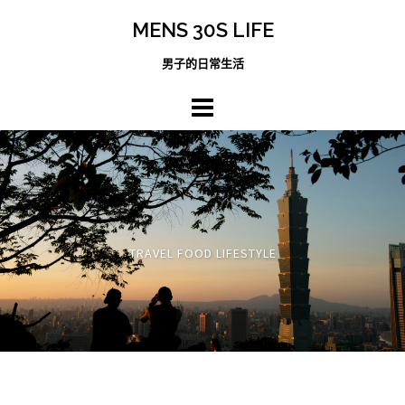
跳
MENS 30S LIFE
至
主
男子的日常生活
內
容
區
TRAVEL FOOD LIFESTYLE