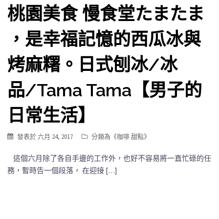
桃園美食 慢食堂たまたま
，是幸福記憶的西瓜冰與
烤麻糬。日式刨冰/冰
品/Tama Tama【男子的
日常生活】
發表於
六月 24, 2017
分類為《
咖啡 甜點
》
這個六月除了各自手邊的工作外，也好不容易將一直忙碌的任
務，暫時告一個段落， 在迎接 […]