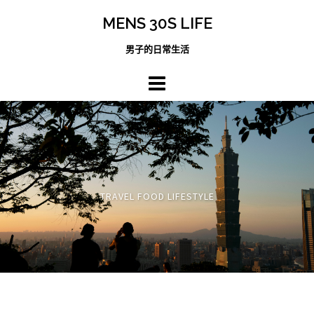
跳
MENS 30S LIFE
至
主
男子的日常生活
內
容
區
TRAVEL FOOD LIFESTYLE