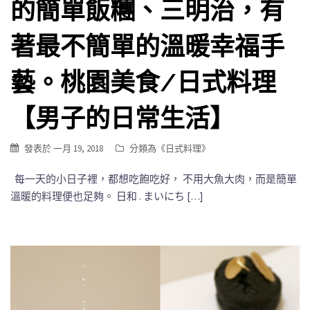
的簡單飯糰、三明治，有
著最不簡單的溫暖幸福手
藝。桃園美食/日式料理
【男子的日常生活】
發表於
一月 19, 2018
分類為《
日式料理
》
每一天的小日子裡，都想吃飽吃好， 不用大魚大肉，而是簡單
溫暖的料理便也足夠。 日和 . まいにち […]