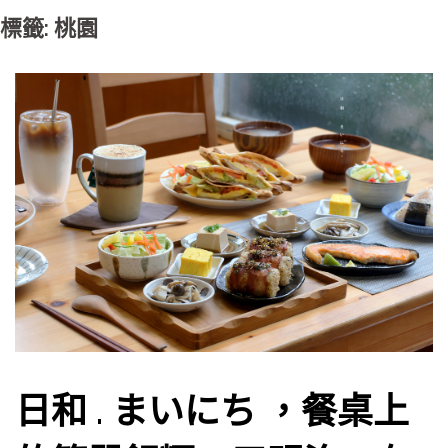
標籤: 桃園
日和 . まいにち ，餐桌上