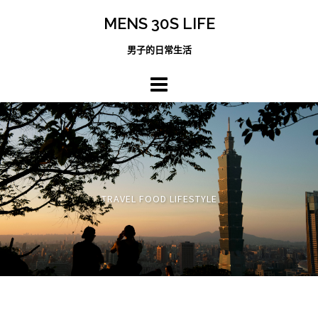
跳
MENS 30S LIFE
至
主
男子的日常生活
內
容
區
TRAVEL FOOD LIFESTYLE