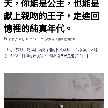
天，你能是公主，也能是
獻上親吻的王子，走進回
憶裡的純真年代。
發表於
八月 14, 2018
分類為《
咖啡廳 甜點
》
「閉上雙眼，嘴裡那微酸香甜的輕柔滋味， 是多麼令人醉
心，好似白日裡的夢境般， 剎那間自己走進了17 […]