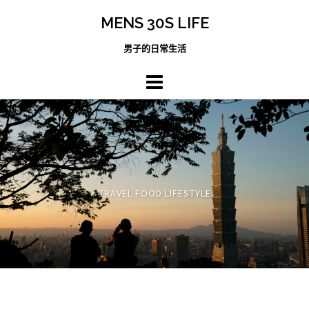
跳
MENS 30S LIFE
至
主
男子的日常生活
內
容
區
TRAVEL FOOD LIFESTYLE