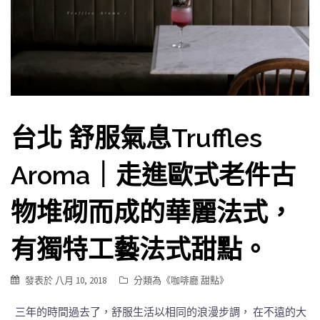
台北 舒服氣息Truffles
Aroma｜走進歐式老件古
物堆砌而成的華麗法式，
有獨特工藝法式甜點。
發表於
八月 10, 2018
分類為《
咖啡廳 甜點
》
三年的時間過去了，舒服生活以相同的浪漫步調， 在不遠的大