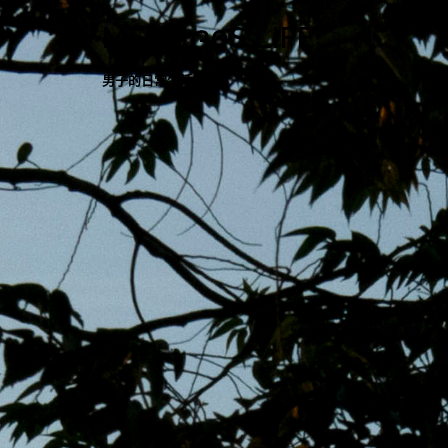
跳
MENS 30S LIFE
至
主
男子的日常生活
內
容
區