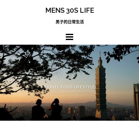
跳
MENS 30S LIFE
至
主
男子的日常生活
內
容
區
TRAVEL FOOD LIFESTYLE