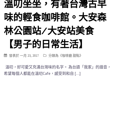
溫叨坐坐，有著台灣古早
味的輕食咖啡館。大安森
林公園站/大安站美食
【男子的日常生活】
發表於
一月 23, 2017
分類為《
咖啡廳 甜點
》
溫叨，好可愛又充滿台灣味的名字。 為台語「我家」的諧音，
希望每個人都能在溫叨Cafe，感受到和自 […]