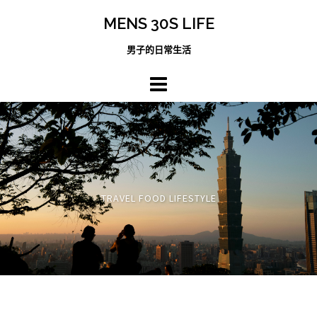
跳
MENS 30S LIFE
至
主
男子的日常生活
內
容
區
TRAVEL FOOD LIFESTYLE