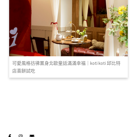
可愛風格彷彿置身北歐童話滿滿幸福｜koti koti 邱比特
店喜餅試吃