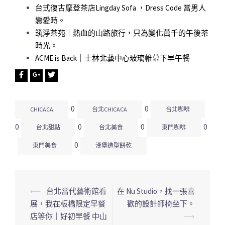
台式復古摩登茶店Lingday Sofa ，Dress Code 當男人
戀愛時。
筑淨茶苑｜熱血的山路旅行，只為變化萬千的午後茶
時光。
ACME is Back｜士林北藝中心玻璃帷幕下早午餐
0
0
CHICACA
台北CHICACA
台北咖啡
0
0
0
0
台北甜點
台北美食
東門咖啡
0
東門美食
漢堡造型餅乾
⟵
台北當代藝術館看
在 Nu Studio，找一張喜
文
展，我在板橋限定早餐
歡的設計師椅坐下。
章
店等你｜好初早餐 中山
⟶