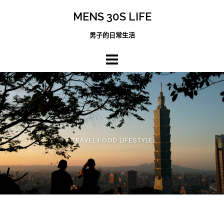
跳
MENS 30S LIFE
至
主
男子的日常生活
內
容
區
TRAVEL FOOD LIFESTYLE