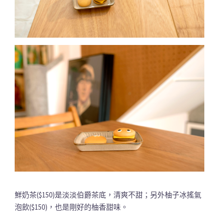
鮮奶茶($150)是淡淡伯爵茶底，清爽不甜；另外柚子冰搖氣
泡飲($150)，也是剛好的柚香甜味。