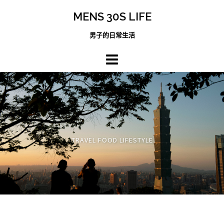
跳
MENS 30S LIFE
至
主
男子的日常生活
內
容
區
TRAVEL FOOD LIFESTYLE