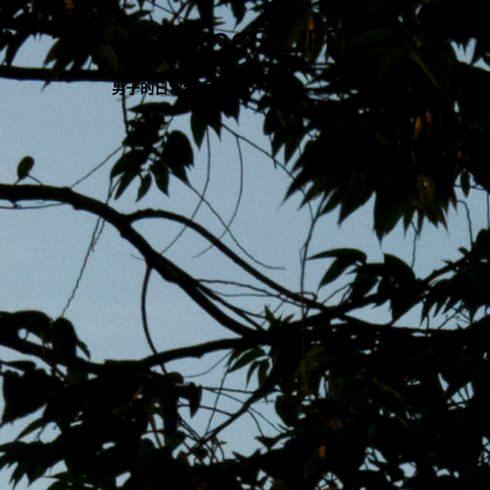
跳
MENS 30S LIFE
至
主
男子的日常生活
內
容
區